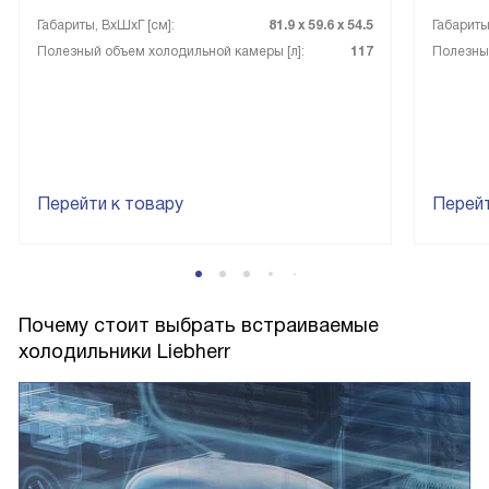
Габариты, ВxШxГ [см]:
81.9 х 59.6 х 54.5
Габариты
Полезный объем холодильной камеры [л]:
117
Полезный
Перейти к товару
Перейт
Почему стоит выбрать встраиваемые
холодильники Liebherr