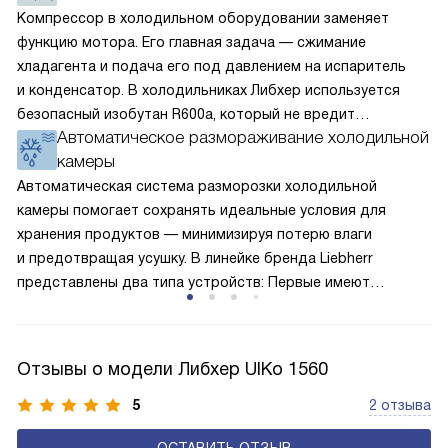
Компрессор в холодильном оборудовании заменяет
функцию мотора. Его главная задача — сжимание
хладагента и подача его под давлением на испаритель
и конденсатор. В холодильниках Либхер используется
безопасный изобутан R600a, который не вредит
Автоматическое размораживание холодильной
окружающей среде. Компрессор перегоняет его
камеры
по охладительному контуру по принципу насоса. Чем
лучше работает «мотор» прибора, тем качественнее
Автоматическая система разморозки холодильной
и быстрее происходит охлаждение, затрачивается
камеры помогает сохранять идеальные условия для
меньше электроэнергии.
хранения продуктов — минимизируя потерю влаги
и предотвращая усушку. В линейке бренда Liebherr
представлены два типа устройств: Первые имеют
открытую заднюю стенку, на которой при высокой
влажности может образовываться конденсат — это
естественный физический процесс. Второй тип — модели
Отзывы о модели Либхер UIKo 1560
с панелью, выполняющей функцию «сухой стенки». Такие
устройства обеспечивают более комфортную
5
2 отзыва
эксплуатацию и чаще всего оснащены нулевой зоной