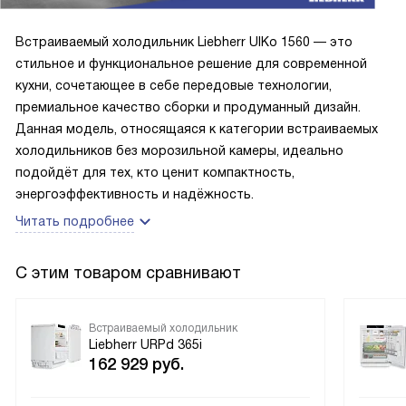
Кстати, в нижнем ящике храню пиво – бутылки по высоте
туда входят отлично. Размораживать его не требуется,
Встраиваемый холодильник Liebherr UIKo 1560 — это
все автоматически происходит. Ну, и класс
стильное и функциональное решение для современной
энергоэффективности высокий. Вообщем, для такого, как
кухни, сочетающее в себе передовые технологии,
я волка-одиночки, этот холодильник – самое то. Вряд ли
премиальное качество сборки и продуманный дизайн.
бы мне удалось найти другую такую модель, которая
Данная модель, относящаяся к категории встраиваемых
настолько бы меня устраивала во всем. Так что могу
холодильников без морозильной камеры, идеально
смело ставить высокую оценку.
подойдёт для тех, кто ценит компактность,
энергоэффективность и надёжность.
Читать подробнее
С этим товаром сравнивают
Встраиваемый холодильник
Liebherr URPd 365i
162 929
руб.