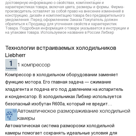
достоверную информацию о свойствах, комплектации и
характеристиках товара, включая цвета, размеры и формы. Фирма-
производитель оставляет за собой право на внесение изменений в
конструкцию, дизайн и комплектацию товара без предварительного
уведомления. Перед оформлением Заказа Покупатель должен
обратиться к Продавцу для уточнения свойств и характеристик
Товара. Подробная информация о товаре указывается в инструкции и
на упаковке товара. Используемое название в России Либхер
Технологии встраиваемых холодильников
Liebherr
1 компрессор
Компрессор в холодильном оборудовании заменяет
функцию мотора. Его главная задача — сжимание
хладагента и подача его под давлением на испаритель
и конденсатор. В холодильниках Либхер используется
безопасный изобутан R600a, который не вредит
Автоматическое размораживание холодильной
окружающей среде. Компрессор перегоняет его
камеры
по охладительному контуру по принципу насоса. Чем
лучше работает «мотор» прибора, тем качественнее
Автоматическая система разморозки холодильной
и быстрее происходит охлаждение, затрачивается
камеры помогает сохранять идеальные условия для