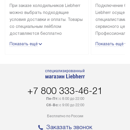
При заказе холодильников Liebherr
Подключение бы
можно выбрать подходящие
Liebherr осущес
условия доставки и оплаты. Товары
специалистами 
со специальным лейблом
сервисного цент
доставляются бесплатно
Профессиональн
в пределах Москвы и МКАД
гарантия долгой
Показать ещё
Показать ещё
до подъезда, выезд за МКАД
эксплуатации те
оплачивается дополнительно.
и Санкт-Петербу
Товар со статусом в наличии может
со специальным
быть отгружен покупателю
подключается б
в течение трех дней. Доставка
мастера за МКА
в Санкт-Петербург и другие
за дополнительн
+7 800 333-46-21
регионы осуществляется через
Стоимость допо
транспортную компанию. После
по монтажу опре
Пн-Пт:
с 8:00 до 22:00
100% предоплаты наша компания
прайсу. Профес
Сб-Вс:
с 9:00 до 22:00
бесплатно доставляет заказ
и регулярное об
Бесплатно по России
до представительства
обеспечивают д
транспортной компании в городе
и эффективное 
Заказать звонок