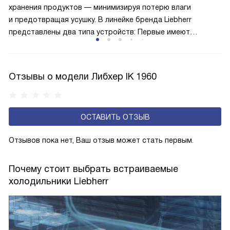
меньше электроэнергии.
хранения продуктов — минимизируя потерю влаги
и предотвращая усушку. В линейке бренда Liebherr
представлены два типа устройств: Первые имеют
открытую заднюю стенку, на которой при высокой
влажности может образовываться конденсат — это
естественный физический процесс. Второй тип — модели
Отзывы о модели Либхер IK 1960
с панелью, выполняющей функцию «сухой стенки». Такие
устройства обеспечивают более комфортную
эксплуатацию и чаще всего оснащены нулевой зоной
ОСТАВИТЬ ОТЗЫВ
свежести BioFresh 0°C. Они встречаются в сериях Plus,
Prime и Peak.
Отзывов пока нет, Ваш отзыв может стать первым.
Почему стоит выбрать встраиваемые
холодильники Liebherr