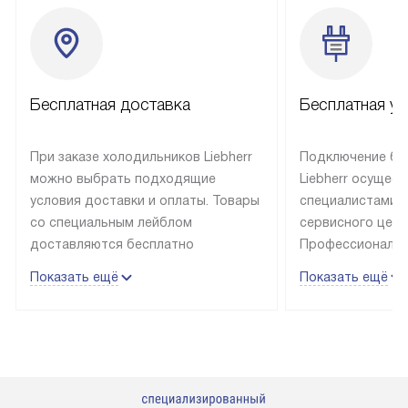
Бесплатная доставка
Бесплатная ус
При заказе холодильников Liebherr
Подключение бы
можно выбрать подходящие
Liebherr осущес
условия доставки и оплаты. Товары
специалистами 
со специальным лейблом
сервисного цент
доставляются бесплатно
Профессиональн
в пределах Москвы и МКАД
гарантия долгой
Показать ещё
Показать ещё
до подъезда, выезд за МКАД
эксплуатации те
оплачивается дополнительно.
и Санкт-Петербу
Товар со статусом в наличии может
со специальным
быть отгружен покупателю
подключается б
в течение трех дней. Доставка
мастера за МКА
в Санкт-Петербург и другие
за дополнительн