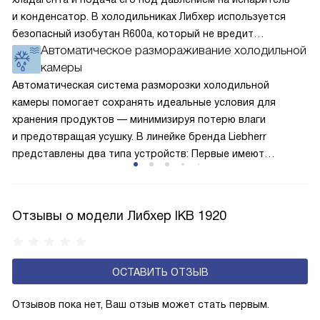
и конденсатор. В холодильниках Либхер используется
безопасный изобутан R600a, который не вредит
Автоматическое размораживание холодильной
окружающей среде. Компрессор перегоняет его
камеры
по охладительному контуру по принципу насоса. Чем
лучше работает «мотор» прибора, тем качественнее
Автоматическая система разморозки холодильной
и быстрее происходит охлаждение, затрачивается
камеры помогает сохранять идеальные условия для
меньше электроэнергии.
хранения продуктов — минимизируя потерю влаги
и предотвращая усушку. В линейке бренда Liebherr
представлены два типа устройств: Первые имеют
открытую заднюю стенку, на которой при высокой
влажности может образовываться конденсат — это
естественный физический процесс. Второй тип — модели
Отзывы о модели Либхер IKB 1920
с панелью, выполняющей функцию «сухой стенки». Такие
устройства обеспечивают более комфортную
эксплуатацию и чаще всего оснащены нулевой зоной
ОСТАВИТЬ ОТЗЫВ
свежести BioFresh 0°C. Они встречаются в сериях Plus,
Prime и Peak.
Отзывов пока нет, Ваш отзыв может стать первым.