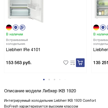
В наличии
В налич
Встраиваемый
Встраива
холодильник
холодиль
Liebherr IRe 4101
Liebher
153 563
руб.
135 25
Описание модели
Либхер IKB 1920
Интегрируемый холодильник Liebherr IKB 1920 Comfort
BioFresh характеризуется высоким классом