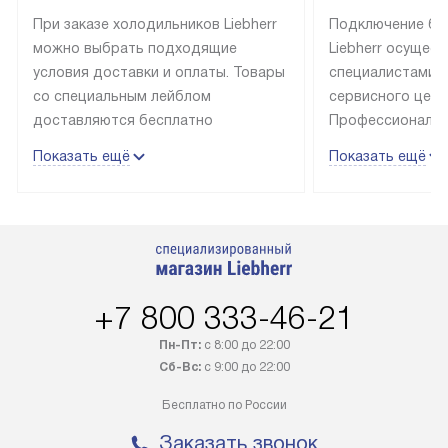
При заказе холодильников Liebherr
Подключение бы
можно выбрать подходящие
Liebherr осущес
условия доставки и оплаты. Товары
специалистами 
со специальным лейблом
сервисного цент
доставляются бесплатно
Профессиональн
в пределах Москвы и МКАД
гарантия долгой
Показать ещё
Показать ещё
до подъезда, выезд за МКАД
эксплуатации те
оплачивается дополнительно.
и Санкт-Петербу
Товар со статусом в наличии может
со специальным
быть отгружен покупателю
подключается б
в течение трех дней. Доставка
мастера за МКА
в Санкт-Петербург и другие
за дополнительн
+7 800 333-46-21
регионы осуществляется через
Стоимость допо
транспортную компанию. После
по монтажу опре
Пн-Пт:
с 8:00 до 22:00
100% предоплаты наша компания
прайсу. Профес
Сб-Вс:
с 9:00 до 22:00
бесплатно доставляет заказ
и регулярное об
Бесплатно по России
до представительства
обеспечивают д
транспортной компании в городе
и эффективное 
Заказать звонок