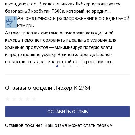
и конденсатор. В холодильниках Либхер используется
безопасный изобутан R600a, который не вредит
Автоматическое размораживание холодильной
окружающей среде. Компрессор перегоняет его
камеры
по охладительному контуру по принципу насоса. Чем
лучше работает «мотор» прибора, тем качественнее
Автоматическая система разморозки холодильной
и быстрее происходит охлаждение, затрачивается
камеры помогает сохранять идеальные условия для
меньше электроэнергии.
хранения продуктов — минимизируя потерю влаги
и предотвращая усушку. В линейке бренда Liebherr
представлены два типа устройств: Первые имеют
открытую заднюю стенку, на которой при высокой
влажности может образовываться конденсат — это
естественный физический процесс. Второй тип — модели
Отзывы о модели Либхер K 2734
с панелью, выполняющей функцию «сухой стенки». Такие
устройства обеспечивают более комфортную
эксплуатацию и чаще всего оснащены нулевой зоной
ОСТАВИТЬ ОТЗЫВ
свежести BioFresh 0°C. Они встречаются в сериях Plus,
Prime и Peak.
Отзывов пока нет, Ваш отзыв может стать первым.