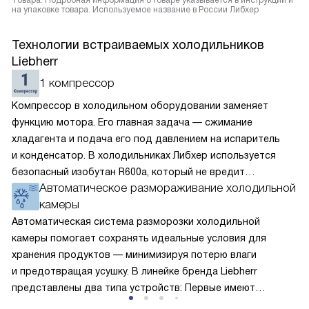
Товара. Подробная информация о товаре указывается в инструкции и
на упаковке товара. Используемое название в России Либхер
Технологии встраиваемых холодильников
Liebherr
1 компрессор
Компрессор в холодильном оборудовании заменяет
функцию мотора. Его главная задача — сжимание
хладагента и подача его под давлением на испаритель
и конденсатор. В холодильниках Либхер используется
безопасный изобутан R600a, который не вредит
Автоматическое размораживание холодильной
окружающей среде. Компрессор перегоняет его
камеры
по охладительному контуру по принципу насоса. Чем
лучше работает «мотор» прибора, тем качественнее
Автоматическая система разморозки холодильной
и быстрее происходит охлаждение, затрачивается
камеры помогает сохранять идеальные условия для
меньше электроэнергии.
хранения продуктов — минимизируя потерю влаги
и предотвращая усушку. В линейке бренда Liebherr
представлены два типа устройств: Первые имеют
открытую заднюю стенку, на которой при высокой