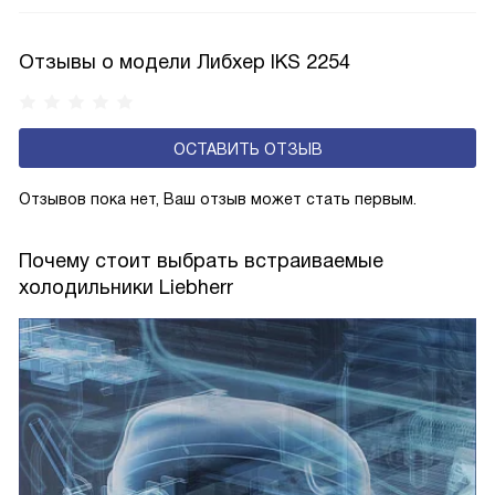
влажности может образовываться конденсат — это
естественный физический процесс. Второй тип — модели
Отзывы о модели Либхер IKS 2254
с панелью, выполняющей функцию «сухой стенки». Такие
устройства обеспечивают более комфортную
эксплуатацию и чаще всего оснащены нулевой зоной
ОСТАВИТЬ ОТЗЫВ
свежести BioFresh 0°C. Они встречаются в сериях Plus,
Prime и Peak.
Отзывов пока нет, Ваш отзыв может стать первым.
Почему стоит выбрать встраиваемые
холодильники Liebherr