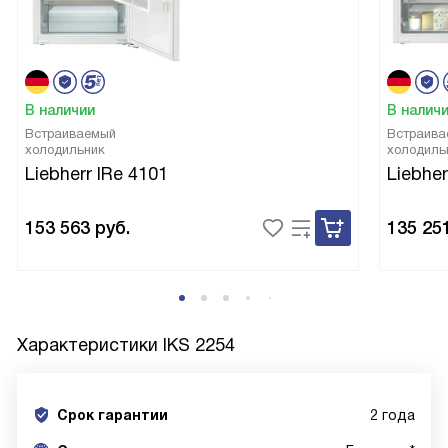
В наличии
В налич
Встраиваемый
Встраива
холодильник
холодиль
Liebherr IRe 4101
Liebher
153 563
руб.
135 25
Характеристики
IKS 2254
Срок гарантии
2 года