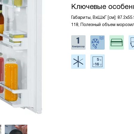
Ключевые особен
Габариты, ВxШxГ [см]: 87.2x55
118, Полезный объем морозиль