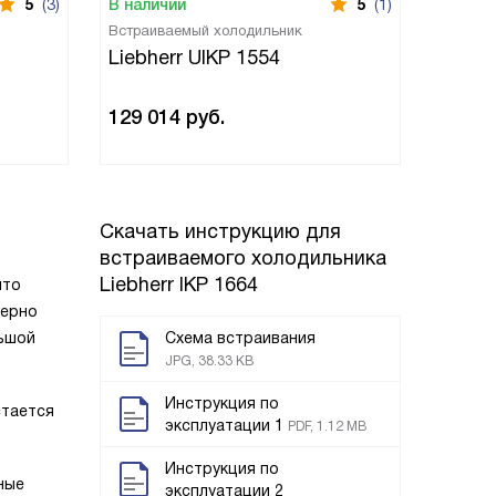
5
(3)
В наличии
5
(1)
В нали
Встраиваемый холодильник
Встраи
Liebherr UIKP 1554
Liebh
129 014
руб.
154 1
Скачать инструкцию для
встраиваемого холодильника
Liebherr IKP 1664
что
мерно
льшой
Схема встраивания
JPG, 38.33 KB
Инструкция по
стается
эксплуатации 1
PDF, 1.12 MB
Инструкция по
ные
эксплуатации 2