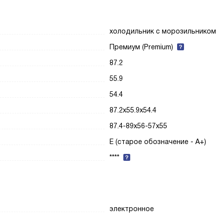
холодильник с морозильником
Премиум (Premium)
87.2
55.9
54.4
87.2x55.9x54.4
87.4-89x56-57x55
E (старое обозначение - A+)
****
электронное