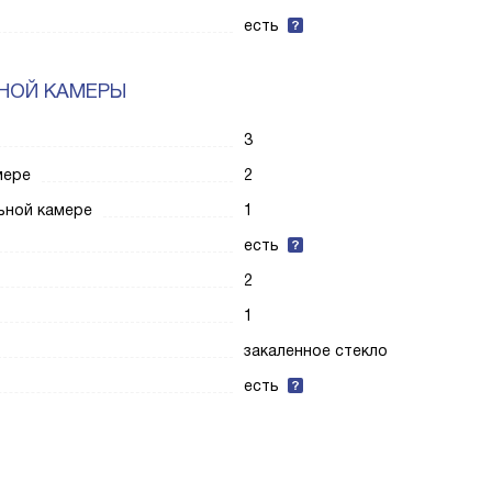
есть
НОЙ КАМЕРЫ
3
мере
2
ьной камере
1
есть
2
1
закаленное стекло
есть