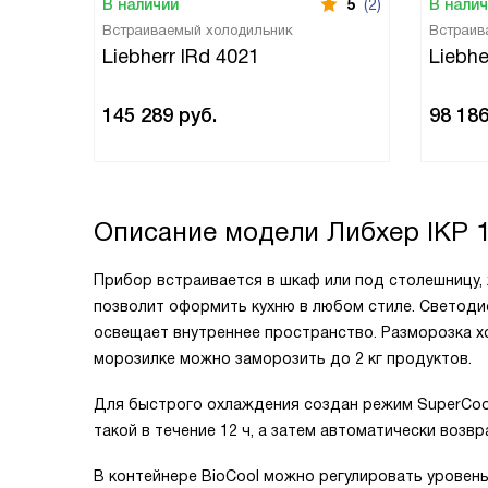
В наличии
5
(2)
В нали
Встраиваемый холодильник
Встраив
Liebherr IRd 4021
Liebhe
145 289
руб.
98 18
Описание модели
Либхер IKP 
Прибор встраивается в шкаф или под столешницу,
позволит оформить кухню в любом стиле. Светоди
освещает внутреннее пространство. Разморозка х
морозилке можно заморозить до 2 кг продуктов.
Для быстрого охлаждения создан режим SuperCool.
такой в течение 12 ч, а затем автоматически воз
В контейнере BioCool можно регулировать уровен