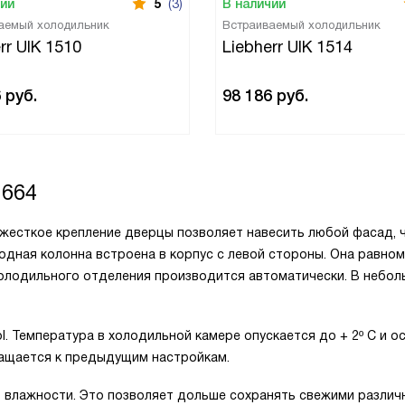
чии
5
(3)
В наличии
аемый холодильник
Встраиваемый холодильник
rr UIK 1510
Liebherr UIK 1514
6
руб.
98 186
руб.
1664
 жесткое крепление дверцы позволяет навесить любой фасад, 
одная колонна встроена в корпус с левой стороны. Она равно
олодильного отделения производится автоматически. В небо
 Температура в холодильной камере опускается до + 2º С и о
вращается к предыдущим настройкам.
ь влажности. Это позволяет дольше сохранять свежими различ