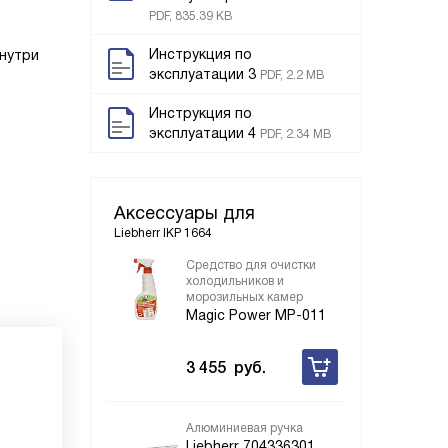
PDF, 835.39 KB
Инструкция по
внутри
эксплуатации 3
PDF, 2.2 MB
Инструкция по
эксплуатации 4
PDF, 2.34 MB
Аксессуары для
Liebherr IKP 1664
Средство для очистки
холодильников и
морозильных камер
Magic Power MP-011
3 455
руб.
Алюминиевая ручка
Liebherr 704336301