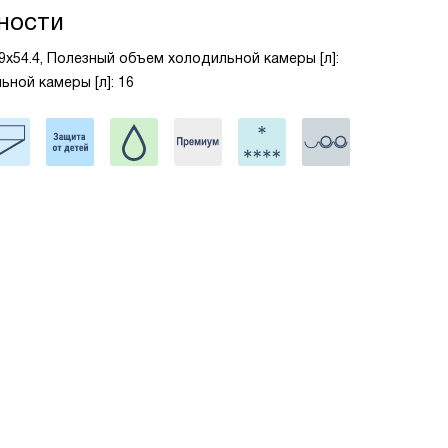
ности
.9x54.4, Полезный объем холодильной камеры [л]:
ной камеры [л]: 16