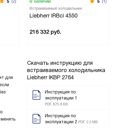
5
(2)
В наличии
5
(1)
В нали
Встраиваемый холодильник
Встраи
Liebherr IRBci 4550
Liebh
216 332
руб.
124 1
Скачать инструкцию для
встраиваемого холодильника
Liebherr IKBP 2764
ит для
если
без
Инструкция по
эксплуатации 1
PDF, 875.6 KB
го
Инструкция по
 менять
эксплуатации 2
PDF, 2.2 MB