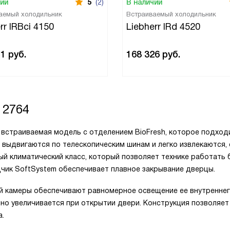
чии
5
(2)
В наличии
аемый холодильник
Встраиваемый холодильник
rr IRBci 4150
Liebherr IRd 4520
51
руб.
168 326
руб.
 2764
 — встраиваемая модель с отделением BioFresh, которое подход
 выдвигаются по телескопическим шинам и легко извлекаются, 
ый климатический класс, который позволяет технике работать 
дчик SoftSystem обеспечивает плавное закрывание дверцы.
й камеры обеспечивают равномерное освещение ее внутренне
но увеличивается при открытии двери. Конструкция позволяет
а.