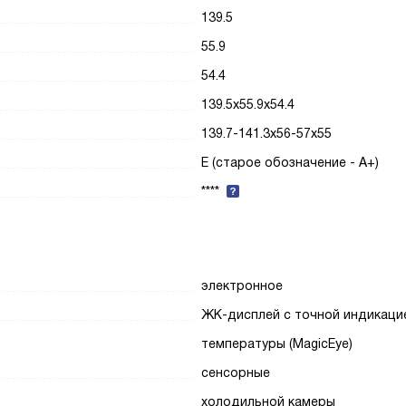
139.5
55.9
54.4
139.5x55.9x54.4
139.7-141.3x56-57x55
E (старое обозначение - A+)
****
электронное
ЖК-дисплей с точной индикаци
температуры (MagicEye)
сенсорные
холодильной камеры