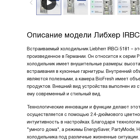
Описание модели
Либхер IRBC
Встраиваемый холодильник Liebherr IRBCi 5181 – 
произведенное в Германии. Он относится к серии P
холодильник имеет внушительные размеры: высота 1
встраивания в кухонные гарнитуры. Внутренний об
являются полезными, а камера BioFresh имеет объ
продуктов. Внешний вид устройства выполнен из с
ему современный и стильный вид.
Технологические инновации и функции делают это
осуществляется с помощью 2.4-дюймового цветног
интуитивность в настройках. Благодаря технологи
"умного дома", а режимы EnergySaver, PartyMode,
холодильника под различные жизненные ситуации.