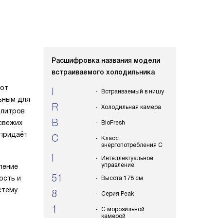
Расшифровка названия модели
встраиваемого холодильника
тот
I
Встраиваемый в нишу
льным для
R
Холодильная камера
 литров
B
 свежих
BioFresh
 придаёт
C
Класс
энергопотребления C
I
Интеллектуальное
управление
ление
51
ость и
Высота 178 см
стему
8
Серия Peak
1
С морозильной
камерой