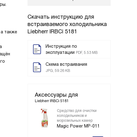
ры.
Скачать инструкцию для
встраиваемого холодильника
Liebherr IRBCi 5181
 а также
Инструкция по
а
эксплуатации
PDF, 5.53 MB
нащён
его
Схема встраивания
JPG, 59.26 KB
Аксессуары для
Liebherr IRBCi 5181
Средство для очистки
холодильников и
морозильных камер
Magic Power MP-011