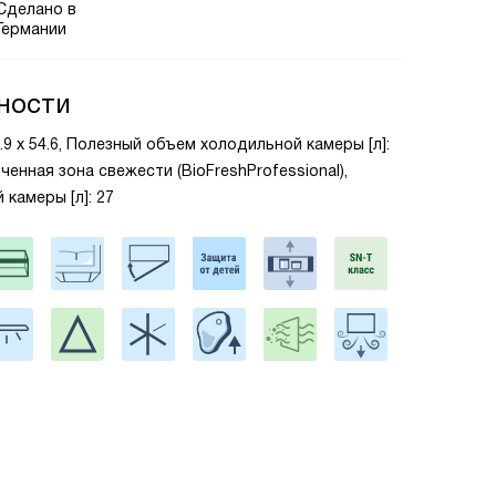
Сделано в
Германии
ности
5.9 х 54.6, Полезный объем холодильной камеры [л]:
ченная зона свежести (BioFreshProfessional),
камеры [л]: 27