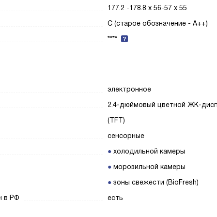
177.2 -178.8 х 56-57 х 55
C (старое обозначение - A++)
****
электронное
2.4-дюймовый цветной ЖК-дис
(TFT)
сенсорные
холодильной камеры
морозильной камеры
зоны свежести (BioFresh)
н в РФ
есть