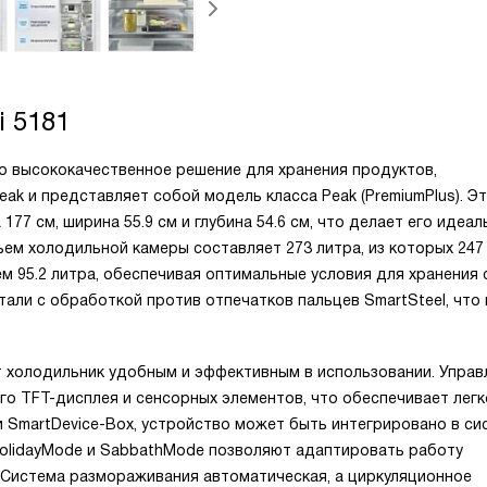
i 5181
это высококачественное решение для хранения продуктов,
eak и представляет собой модель класса Peak (PremiumPlus). Э
77 см, ширина 55.9 см и глубина 54.6 см, что делает его идеа
ъем холодильной камеры составляет 273 литра, из которых 247
ем 95.2 литра, обеспечивая оптимальные условия для хранения
тали с обработкой против отпечатков пальцев SmartSteel, что
т холодильник удобным и эффективным в использовании. Управ
о TFT-дисплея и сенсорных элементов, что обеспечивает легк
и SmartDevice-Box, устройство может быть интегрировано в си
 HolidayMode и SabbathMode позволяют адаптировать работу
 Система размораживания автоматическая, а циркуляционное