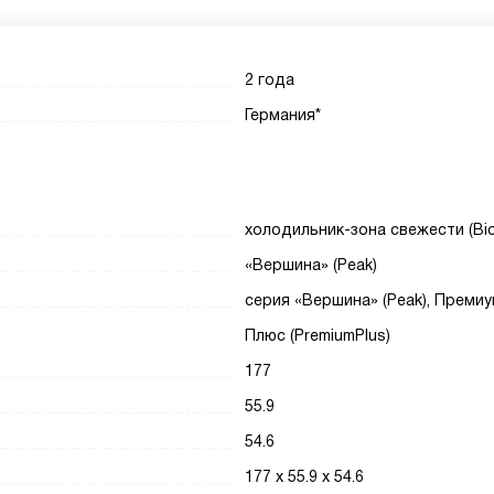
2 года
Германия*
холодильник-зона свежести (Bio
«Вершина» (Peak)
серия «Вершина» (Peak), Преми
Плюс (PremiumPlus)
177
55.9
54.6
177 х 55.9 х 54.6