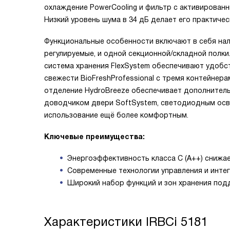
охлаждение PowerCooling и фильтр с активированн
Низкий уровень шума в 34 дБ делает его практиче
Функциональные особенности включают в себя нал
регулируемые, и одной секционной/складной полки.
система хранения FlexSystem обеспечивают удобст
свежести BioFreshProfessional с тремя контейнер
отделение HydroBreeze обеспечивает дополнител
доводчиком двери SoftSystem, светодиодным осв
использование ещё более комфортным.
Ключевые преимущества:
Энергоэффективность класса C (A++) снижае
Современные технологии управления и инте
Широкий набор функций и зон хранения под
Характеристики
IRBCi 5181